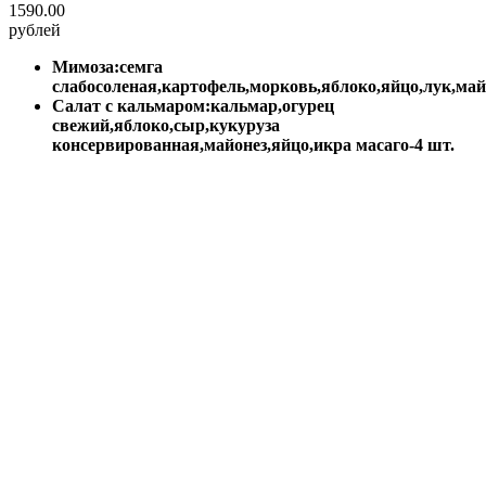
1590.00
рублей
Мимоза:семга
слабосоленая,картофель,морковь,яблоко,яйцо,лук,ма
Салат с кальмаром:кальмар,огурец
свежий,яблоко,сыр,кукуруза
консервированная,майонез,яйцо,икра масаго-4 шт.