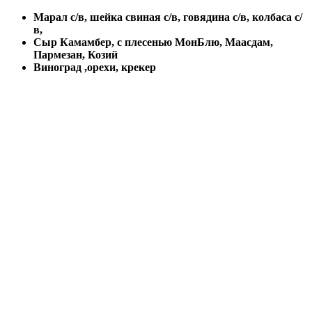
Марал с/в, шейка свиная с/в, говядина с/в, колбаса с/
в,
Сыр Камамбер, с плесенью МонБлю, Маасдам,
Пармезан, Козий
Виноград ,орехи, крекер